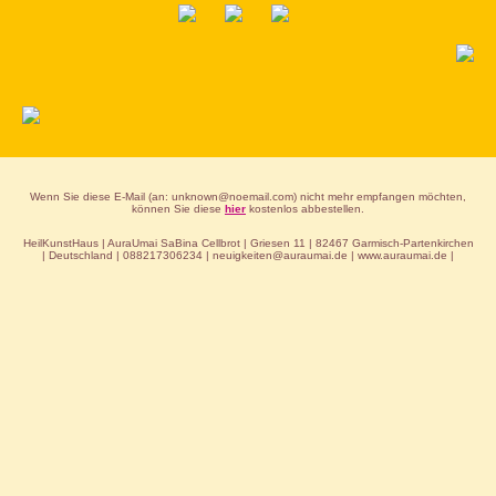
Wenn Sie diese E-Mail (an: unknown@noemail.com) nicht mehr empfangen möchten,
können Sie diese
hier
kostenlos abbestellen.
HeilKunstHaus | AuraUmai SaBina Cellbrot | Griesen 11 | 82467 Garmisch-Partenkirchen
| Deutschland | 088217306234 | neuigkeiten@auraumai.de | www.auraumai.de |