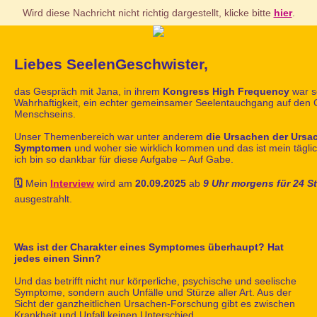
Wird diese Nachricht nicht richtig dargestellt, klicke bitte
hier
.
Liebes SeelenGeschwister,
das Gespräch mit Jana, in ihrem
Kongress High Frequency
war so
Wahrhaftigkeit, ein echter gemeinsamer Seelentauchgang auf den
Menschseins.
Unser Themenbereich war unter anderem
die Ursachen der Ursa
Symptomen
und woher sie wirklich kommen und das ist mein tägli
ich bin so dankbar für diese Aufgabe – Auf Gabe.
🗓️
Mein
Interview
wird am
20.09.2025
ab
9 Uhr morgens für 24 
ausgestrahlt.
Was ist der Charakter eines Symptomes überhaupt? Hat
jedes einen Sinn?
Und das betrifft nicht nur körperliche, psychische und seelische
Symptome, sondern auch Unfälle und Stürze aller Art. Aus der
Sicht der ganzheitlichen Ursachen-Forschung gibt es zwischen
Krankheit und Unfall keinen Unterschied.